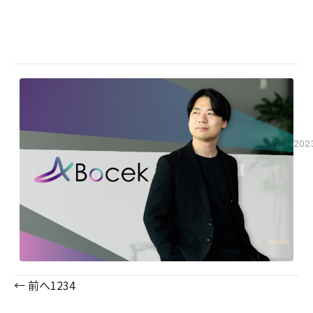
が
催
専
沖
の
式
登
す
村
門
会
お
壇
る
昂
社
ス
知
し
「マ
志）
Boc
ク
ら
ま
イ…
は
社：
ー
せ
し
2023
東
ル
た
年
京
「P
9
都
ア
月
大
カ
14
田
2023
デ
日…
区、
弊
ミ
代
社
ー
表：
代
沖
が
弊
表
村
社
開
昂
沖
株
講
志）
式
村
は、
会
の
生
社
日
成
Boc
← 前へ
1
2
3
4
経
AI
社：
BP
専
東