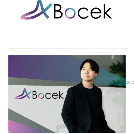
Boc
が
東
株
京
式
ビ
会
社
ッ
Boc
グ
が、
サ
2023
イ
年
ト
11
で
月
行
14.
2023
わ
15
マ
れ
日
イ
た
に
ク
東
「St
2023
ロ
京
年
JAP
ビ
シ
9
20
ッ
月
ス
に
グ
15
テ
出