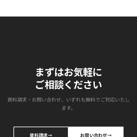
歩
門
京
先
ス
都
へ
ク
大
の
ー…
田
道
区）
の
し
代
る
表
べ
沖
に
村
て
が
まずはお気軽に
登
日
壇
経
ご相談ください
し
BP
ま
様
し
の
資料請求・お問い合わせ、いずれも無料でご対応いたし
企
た
ます。
画
「一
歩
先…
資料請求
お問い合わせ