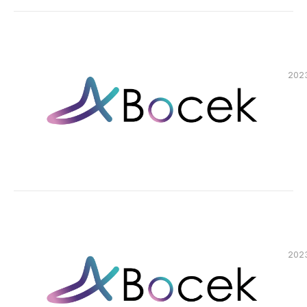
サ
日、
ム
展
イ
弊
株
ト
社
式
で
代
会
行
表
社
わ
の
2023
主
れ
沖
コ
催
た…
村
ー
「
が、
ポ
マ
イ
株
レ
イ
式
ク
ク
ー
会
ロ
ロ
社
ト
フ
シ
Boc
サ
ェ
ス
社：
イ
ア
テ
東
ト
20
ム
京
リ
に
株
都
ニ
代
式
大
2023
ュ
表
会
田
生
ー
社
沖
区、
成
ア
が
代
村
AI
主
ル
表：
株