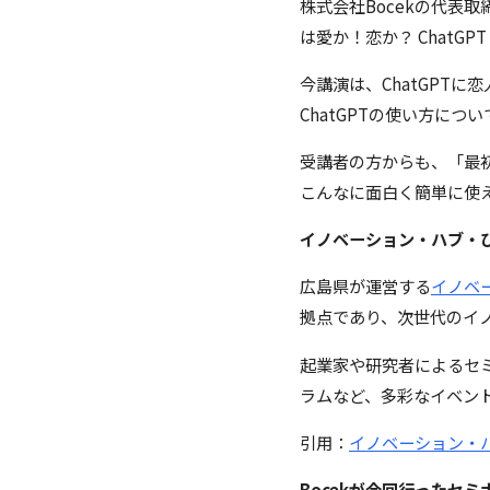
株式会社Bocekの代表取
は愛か！恋か？ ChatG
今講演は、ChatGPT
ChatGPTの使い方に
受講者の方からも、「最初
こんなに面白く簡単に使
イノベーション・ハブ・ひ
広島県が運営する
イノベ
拠点であり、次世代のイ
起業家や研究者によるセ
ラムなど、多彩なイベン
引用：
イノベーション・ハ
Bocekが今回行ったセ