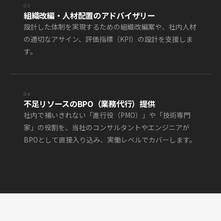
03
組織改編・人材配置のアドバイザリー
設計した体制を実現するための組織改編案や、社内人材
の適切なアサイン、評価指標（KPI）の設計を支援しま
す。
04
不足リソースのBPO（業務代行）提供
社内で補いきれない「進行役（PMO）」や「技術専門
家」の役割を、当社のコンサルタントやエンジニアが
BPOとして直接入り込み、実働レベルでカバーします。