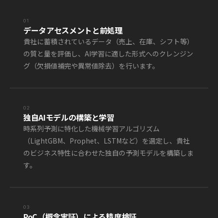
01
データアセスメントと前処理
貴社に蓄積されているデータ（売上、在庫、シフト等）
の質と量を評価し、AI学習に適した形式へのクレンジン
グ（欠損値補完や異常値除去）を行います。
02
独自AIモデルの構築と学習
時系列予測に特化した機械学習アルゴリズム
（LightGBM、Prophet、LSTMなど）を選定し、貴社
のビジネス特性に合わせた独自の予測モデルを構築しま
す。
03
PoC（概念実証）による精度検証