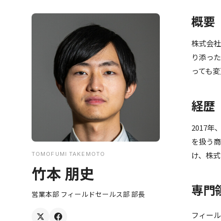
概要
株式会社
り添った
っても変
経歴
2017
を扱う商
け、株式
TOMOFUMI TAKEMOTO
竹本 朋史
専門
営業本部 フィールドセールス部 部長
フィール